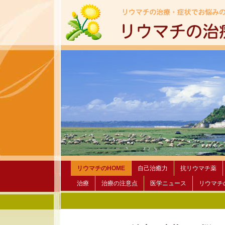
リウマチのHOME
自己治癒力
抗リウマチ薬
治療
治療の注意点
医学ニュース
リウマチ