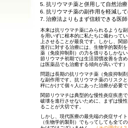
抗リウマチ薬と併用して自然治療
抗リウマチ薬の副作用を軽減して
治療法よりもまず信頼できる医師
本来は抗リウマチ薬にみられるような副
を用いずに根本的に私たちに備わってい
上させることが最良です。しかし、関節
進行に対する治療には、生物学的製剤を
薬（免疫抑制剤）の力を借りるしかない
節リウマチ初期では生活習慣改善を含め
は医薬品でも治癒する傾向が高いです）
問題は長期の抗リウマチ薬（免疫抑制剤
な副作用です。抗リウマチ薬のリスクと
秤にかけて個々人にあった治療が必要で
関節リウマチは典型的な慢性炎症疾患で
破壊を進行させないために、まずは慢性
ることが大切です。
しかし、現代医療の最先端の炎症サイト
（生物学的製剤）でもってしても全ての
わけではございません。
（その理由は？